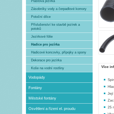
Plastová jezírka
Zásobníky vody a čerpadlové komory
Potoční dílce
Příslušenství ke stavbě jezírek a
potoků
Jezírkové fólie
Hadice pro jezírka
Hadicové koncovky, přípojky a spony
Dekorace pro jezírka
Více in
Koše na vodní rostliny
Vodopády
Spi
Hla
Fontány
Jej
Městské fontány
Zac
25 
Osvětlení a řízení el. proudu