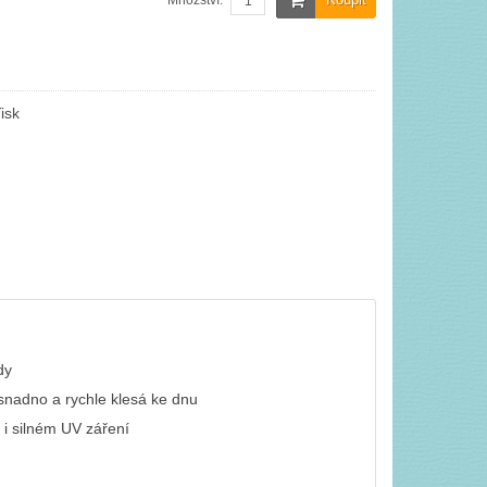
Množství:
isk
dy
 snadno a rychle klesá ke dnu
 i silném UV záření