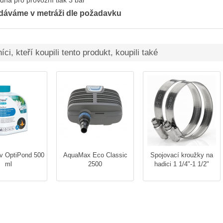
dná pro provozní tlak 3 bar
dáváme v metráži dle požadavku
ci, kteří koupili tento produkt, koupili také
v OptiPond 500
AquaMax Eco Classic
Spojovací kroužky na
ml
2500
hadici 1 1/4"-1 1/2"