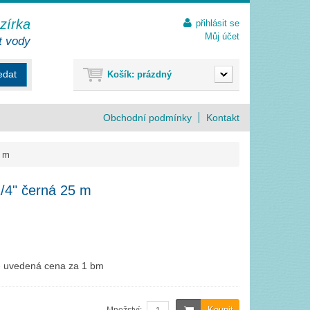
ezírka
přihlásit se
Můj účet
t vody
edat
Košík:
prázdný
Obchodní podmínky
Kontakt
5 m
1/4" černá 25 m
 - uvedená cena za 1 bm
Koupit