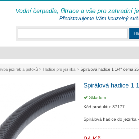
Vodní čerpadla, filtrace a vše pro zahradní j
Představujeme Vám kouzelný svě
Hl
avba jezírek a potoků
>
Hadice pro jezírka
>
Spirálová hadice 1 1/4" černá 2
Spirálová hadice 1 
Skladem
Kód produktu:
37177
Spirálová hadice do jezírka
94 Kč