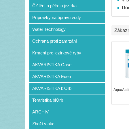
Vho
Čištění a péče o jezírka
Do
Přípravky na úpravu vody
Water Technology
Zákazní
Ochrana proti zamrzání
Krmení pro jezírkové ryby
AKVARISTIKA Oase
AKVARISTIKA Eden
AKVARISTIKA biOrb
AquaActi
Teraristika biOrb
ARCHIV
Zboží v akci