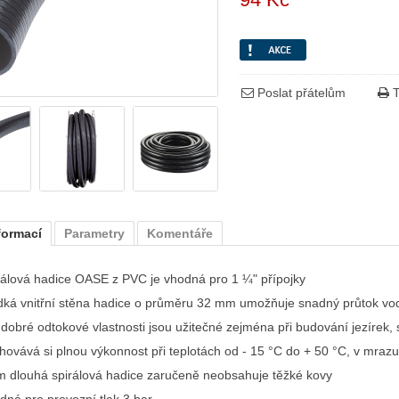
Poslat přátelům
T
formací
Parametry
Komentáře
rálová hadice OASE z PVC je vhodná pro 1 ¼" přípojky
dká vnitřní stěna hadice o průměru 32 mm umožňuje snadný průtok vo
í dobré odtokové vlastnosti jsou užitečné zejména při budování jezírek,
hovává si plnou výkonnost při teplotách od - 15 °C do + 50 °C, v mrazu
m dlouhá spirálová hadice zaručeně neobsahuje těžké kovy