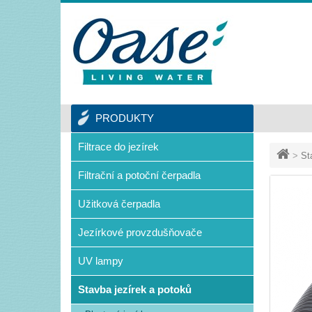
PRODUKTY
Filtrace do jezírek
>
St
Filtrační a potoční čerpadla
Užitková čerpadla
Jezírkové provzdušňovače
UV lampy
Stavba jezírek a potoků