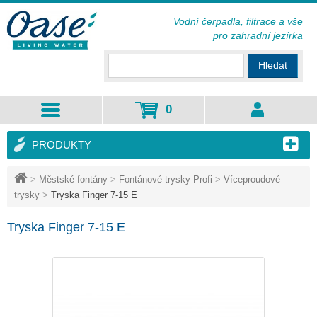
Vodní čerpadla, filtrace a vše
pro zahradní jezírka
Hledat
0
PRODUKTY
>
Městské fontány
>
Fontánové trysky Profi
>
Víceproudové
trysky
>
Tryska Finger 7-15 E
Tryska Finger 7-15 E