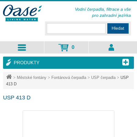
Vodní čerpadla, filtrace a vše
pro zahradní jezírka
Hledat
0
PRODUKTY
>
Městské fontány
>
Fontánová čerpadla
>
USP čerpadla
>
USP
413 D
USP 413 D