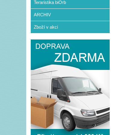
Teraristika biOrb
ARCHIV
Zboží v akci