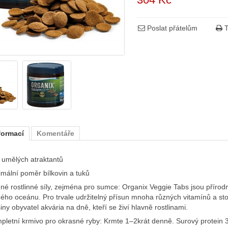
Poslat přátelům
T
formací
Komentáře
 umělých atraktantů
imální poměr bílkovin a tuků
né rostlinné síly, zejména pro sumce: Organix Veggie Tabs jsou příro
hého oceánu. Pro trvale udržitelný přísun mnoha různých vitamínů a st
iny obyvatel akvária na dně, kteří se živí hlavně rostlinami.
pletní krmivo pro okrasné ryby: Krmte 1–2krát denně. Surový protein 