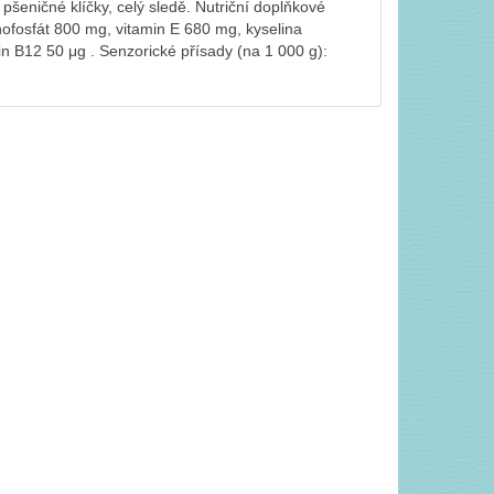
pšeničné klíčky, celý sledě. Nutriční doplňkové
nofosfát 800 mg, vitamin E 680 mg, kyselina
min B12 50 μg . Senzorické přísady (na 1 000 g):