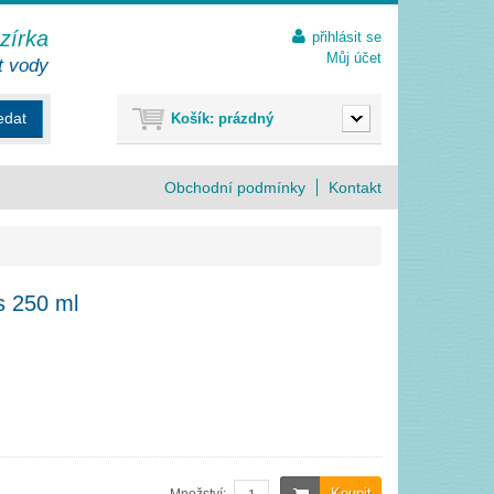
ezírka
přihlásit se
Můj účet
t vody
edat
Košík:
prázdný
Obchodní podmínky
Kontakt
s 250 ml
Koupit