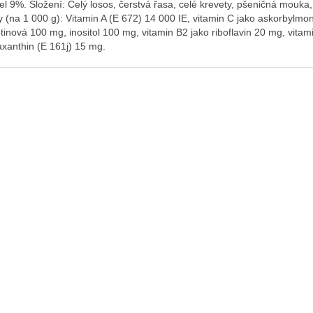
el 9%. Složení: Celý losos, čerstvá řasa, celé krevety, pšeničná mouka, 
ky (na 1 000 g): Vitamin A (E 672) 14 000 IE, vitamin C jako askorbylmo
otinová 100 mg, inositol 100 mg, vitamin B2 jako riboflavin 20 mg, vita
axanthin (E 161j) 15 mg.