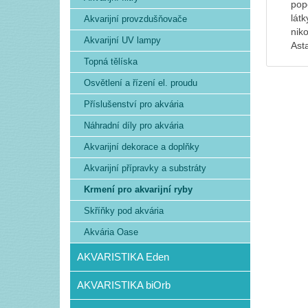
pop
lát
Akvarijní provzdušňovače
nik
Akvarijní UV lampy
Ast
Topná tělíska
Osvětlení a řízení el. proudu
Příslušenství pro akvária
Náhradní díly pro akvária
Akvarijní dekorace a doplňky
Akvarijní přípravky a substráty
Krmení pro akvarijní ryby
Skříňky pod akvária
Akvária Oase
AKVARISTIKA Eden
AKVARISTIKA biOrb