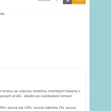
Množství:
isk
dní krmivo se vzácnou chalúhou (mořskými řasami) z
opových prvků - ideální pro každodenní krmení
35%; syrový tuk 13%; surová vláknina 1%; surový