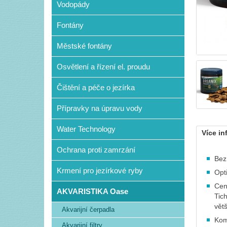
Vodopády
Fontány
Městské fontány
Osvětlení a řízení el. proudu
Čištění a péče o jezírka
Přípravky na úpravu vody
Water Technology
Více in
Ochrana proti zamrzání
Bez
Krmení pro jezírkové ryby
Opt
Cen
AKVARISTIKA Oase
Tic
větš
Akvarijní čerpadla
Kom
Akvarijní filtry