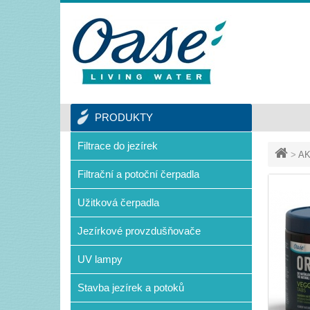
PRODUKTY
Filtrace do jezírek
>
AK
Filtrační a potoční čerpadla
Užitková čerpadla
Jezírkové provzdušňovače
UV lampy
Stavba jezírek a potoků