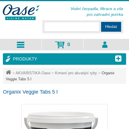
Vodní čerpadla, filtrace a vše
pro zahradní jezírka
Hledat
0
PRODUKTY
>
AKVARISTIKA Oase
>
Krmení pro akvarijní ryby
>
Organix
Veggie Tabs 5 l
Organix Veggie Tabs 5 l