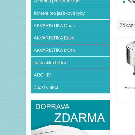
Ochrana proti zamrzání
Prů
Krmení pro jezírkové ryby
Zákazní
AKVARISTIKA Oase
AKVARISTIKA Eden
AKVARISTIKA biOrb
Teraristika biOrb
ARCHIV
Zboží v akci
Vulca