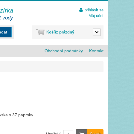
ezírka
přihlásit se
Můj účet
t vody
edat
Košík:
prázdný
Obchodní podmínky
Kontakt
yska s 37 paprsky
Koupit