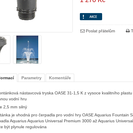
Poslat přátelům
T
formací
Parametry
Komentáře
fontánková nástavcová tryska OASE 31-1,5 K z vysoce kvalitního plastu 
snou vodní hru
je 2,5 mm silný
tánka je vhodná pro čerpadla pro vodní hry OASE Aquarius Fountain S
padla Aquarius Aquarius Universal Premium 3000 až Aquarius Univers
e být plynule regulována