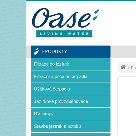
PRODUKTY
Filtrace do jezírek
>
Fo
Filtrační a potoční čerpadla
Užitková čerpadla
Jezírkové provzdušňovače
UV lampy
Stavba jezírek a potoků