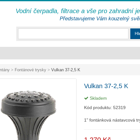
Vodní čerpadla, filtrace a vše pro zahradní j
Představujeme Vám kouzelný svě
Hl
ntány
>
Fontánové trysky
>
Vulkan 37-2,5 K
Vulkan 37-2,5 K
Skladem
Kód produktu:
52319
1" fontánková nástavcová tr
1 270 Kč