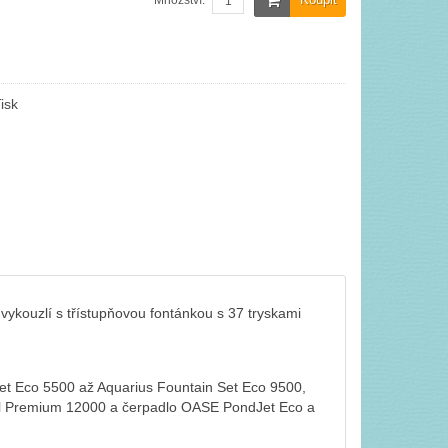
Množství:
isk
vykouzlí s třístupňovou fontánkou s 37 tryskami
et Eco 5500 až Aquarius Fountain Set Eco 9500,
al Premium 12000 a čerpadlo OASE PondJet Eco a