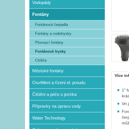
Vodopády
Fontány
Fontánová čerpadla
Fontány a vodotrysky
Plovoucí fontány
Fontánové trysky
Chrliče
Městské fontány
Více in
Osvětlení a řízení el. proudu
1" 
Čištění a péče o jezírka
krá
Vrt 
Přípravky na úpravu vody
Fon
čer
Water Technology
můž