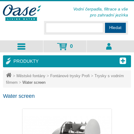
Vodní čerpadla, filtrace a vše
pro zahradní jezírka
Hledat
0
PRODUKTY
>
Městské fontány
>
Fontánové trysky Profi
>
Trysky s vodním
filmem
>
Water screen
Water screen