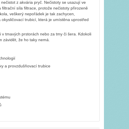
 nečistot z akvária pryč. Nečistoty se usazují ve
iltrační síla filtrace, protože nečistoty přirozeně
kola, veškerý nepořádek je tak zachycen,
 okysličovací trubicí, která je umístěna uprostřed
v tmavých prstorách nebo za tmy či šera. Kdokoli
m závidět, že ho taky nemá.
chnologií
otky a provzdušňovací trubice
ystému
ů