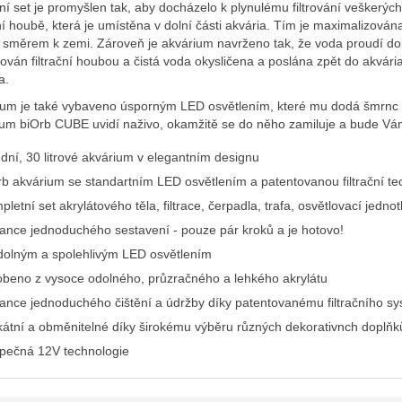
ční set je promyšlen tak, aby docházelo k plynulému filtrování veškerých
ční houbě, která je umístěna v dolní části akvária. Tím je maximalizována f
 směrem k zemi. Zároveň je akvárium navrženo tak, že voda proudí do
trován filtrační houbou a čistá voda okysličena a poslána zpět do akvária
ia.
um je také vybaveno úsporným LED osvětlením, které mu dodá šmrnc i 
ium biOrb CUBE uvidí naživo, okamžitě se do něho zamiluje a bude Vá
ední, 30 litrové akvárium v elegantním designu
rb akvárium se standartním LED osvětlením a patentovanou filtrační te
letní set akrylátového těla, filtrace, čerpadla, trafa, osvětlovací jedn
ance jednoduchého sestavení - pouze pár kroků a je hotovo!
dolným a spolehlivým LED osvětlením
obeno z vysoce odolného, průzračného a lehkého akrylátu
ance jednoduchého čištění a údržby díky patentovanému filtračního s
kátní a obměnitelné díky širokému výběru různých dekorativnch doplňk
pečná 12V technologie