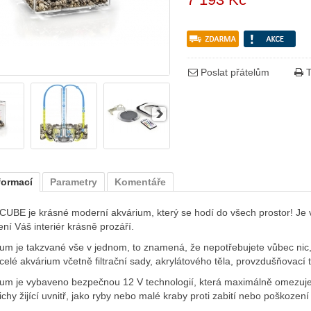
Poslat přátelům
T
formací
Parametry
Komentáře
CUBE je krásné moderní akvárium, který se hodí do všech prostor! Je
ení Váš interiér krásně prozáří.
um je takzvané vše v jednom, to znamená, že nepotřebujete vůbec nic, 
 celé akvárium včetně filtrační sady, akrylátového těla, provzdušňovací t
ium je vybaveno bezpečnou 12 V technologií, která maximálně omezuje
čichy žijící uvnitř, jako ryby nebo malé kraby proti zabití nebo poškození