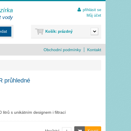
ezírka
přihlásit se
Můj účet
t vody
edat
Košík:
prázdný
Obchodní podmínky
Kontakt
 průhledné
litrů s unikátním designem i filtrací
Koupit