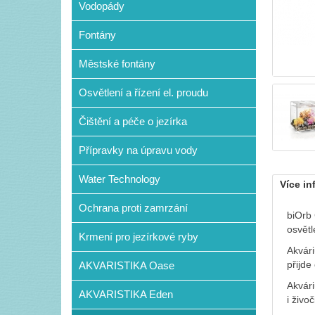
Vodopády
Fontány
Městské fontány
Osvětlení a řízení el. proudu
Čištění a péče o jezírka
Přípravky na úpravu vody
Water Technology
Více in
Ochrana proti zamrzání
biOrb 
osvětl
Krmení pro jezírkové ryby
Akvári
přijde
AKVARISTIKA Oase
Akvár
AKVARISTIKA Eden
i živo