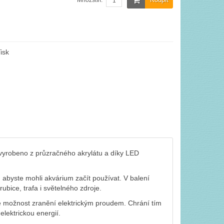
Množství:
isk
 vyrobeno z průzračného akrylátu a díky LED
abyste mohli akvárium začít používat. V balení
rubice, trafa i světelného zdroje.
 možnost zranění elektrickým proudem. Chrání tím
 elektrickou energií.