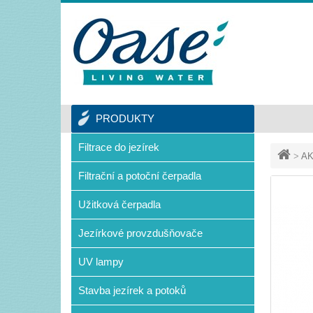
PRODUKTY
Filtrace do jezírek
>
AK
Filtrační a potoční čerpadla
Užitková čerpadla
Jezírkové provzdušňovače
UV lampy
Stavba jezírek a potoků