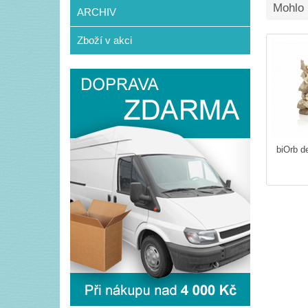
Mohlo 
ARCHIV
Zboží v akci
biOrb d