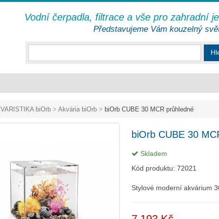
Vodní čerpadla, filtrace a vše pro zahradní j
Představujeme Vám kouzelný svě
Hl
VARISTIKA biOrb
>
Akvária biOrb
>
biOrb CUBE 30 MCR průhledné
biOrb CUBE 30 MCR
Skladem
Kód produktu:
72021
Stylové moderní akvárium 30 
7 193 Kč