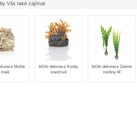
by Vás také zajímat
ekorace Mušle
biOrb dekorace Korály
biOrb dekorace Zelené
malé
oranžové
rostliny M