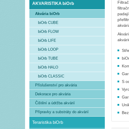
Filtra
AKVARISTIKA biOrb
filtra
Akvária biOrb
padají
přefil
biOrb CUBE
akvár
biOrb FLOW
Akvári
akvár
biOrb LIFE
biOrb LOOP
Stř
biO
biOrb TUBE
Komp
biOrb HALO
Gar
biOrb CLASSIC
S o
Příslušenství pro akvária
Vyr
Dekorace pro akvária
Gar
Čištění a údržba akvárií
Uni
Přípravky a substráty do akvárií
Bez
Teraristika biOrb