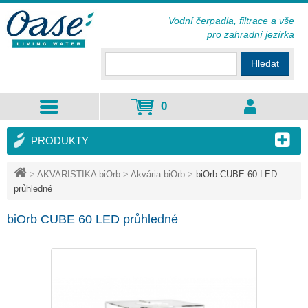
Vodní čerpadla, filtrace a vše
pro zahradní jezírka
Hledat
0
PRODUKTY
>
AKVARISTIKA biOrb
>
Akvária biOrb
>
biOrb CUBE 60 LED
průhledné
biOrb CUBE 60 LED průhledné