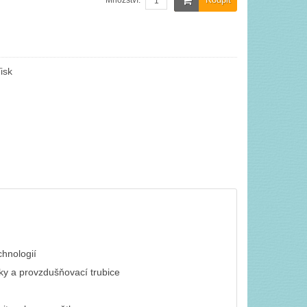
Množství:
isk
chnologií
otky a provzdušňovací trubice