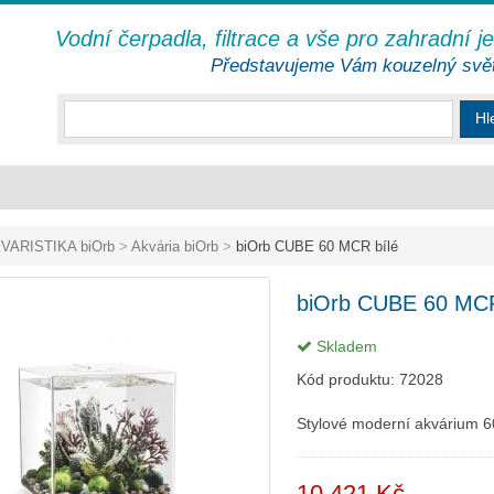
Vodní čerpadla, filtrace a vše pro zahradní j
Představujeme Vám kouzelný svě
Hl
VARISTIKA biOrb
>
Akvária biOrb
>
biOrb CUBE 60 MCR bílé
biOrb CUBE 60 MCR
Skladem
Kód produktu:
72028
Stylové moderní akvárium 60 
10 421 Kč