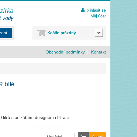
ezírka
přihlásit se
Můj účet
t vody
edat
Košík:
prázdný
Obchodní podmínky
Kontakt
 bílé
litrů s unikátním designem i filtrací
Koupit