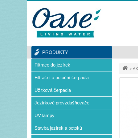
PRODUKTY
Filtrace do jezírek
>
AK
Filtrační a potoční čerpadla
Užitková čerpadla
Jezírkové provzdušňovače
UV lampy
Stavba jezírek a potoků