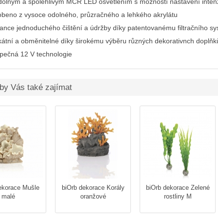
dolným a spolehlivým MCR LED osvětlením s možností nastavení intenzi
obeno z vysoce odolného, průzračného a lehkého akrylátu
ance jednoduchého čištění a údržby díky patentovanému filtračního s
kátní a obměnitelné díky širokému výběru různých dekorativnch doplňk
pečná 12 V technologie
by Vás také zajímat
ekorace Mušle
biOrb dekorace Korály
biOrb dekorace Zelené
malé
oranžové
rostliny M