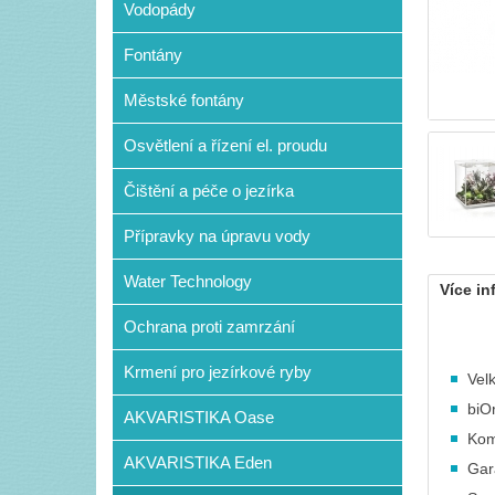
Vodopády
Fontány
Městské fontány
Osvětlení a řízení el. proudu
Čištění a péče o jezírka
Přípravky na úpravu vody
Water Technology
Více in
Ochrana proti zamrzání
Krmení pro jezírkové ryby
Vel
biO
AKVARISTIKA Oase
Komp
AKVARISTIKA Eden
Gar