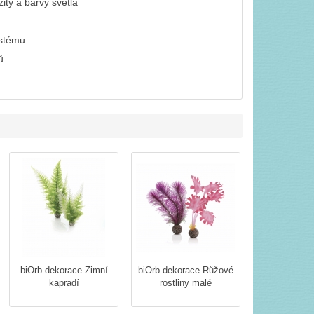
ty a barvy světla
ystému
ů
biOrb dekorace Zimní
biOrb dekorace Růžové
kapradí
rostliny malé