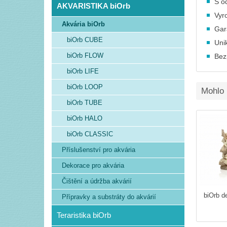
S o
AKVARISTIKA biOrb
Vyr
Akvária biOrb
Gar
biOrb CUBE
Uni
biOrb FLOW
Bez
biOrb LIFE
biOrb LOOP
Mohlo 
biOrb TUBE
biOrb HALO
biOrb CLASSIC
Příslušenství pro akvária
Dekorace pro akvária
Čištění a údržba akvárií
biOrb d
Přípravky a substráty do akvárií
Teraristika biOrb