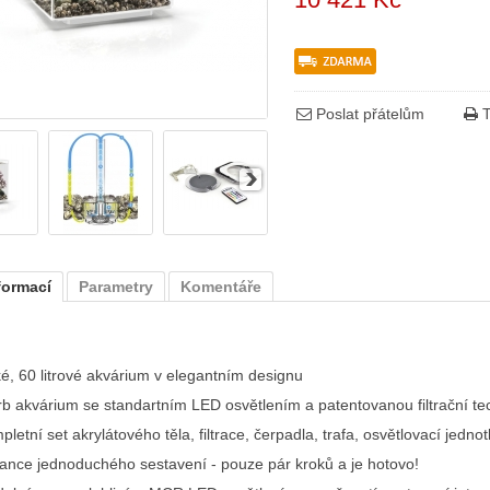
Poslat přátelům
T
formací
Parametry
Komentáře
ké, 60 litrové akvárium v elegantním designu
rb akvárium se standartním LED osvětlením a patentovanou filtrační te
letní set akrylátového těla, filtrace, čerpadla, trafa, osvětlovací jedn
ance jednoduchého sestavení - pouze pár kroků a je hotovo!