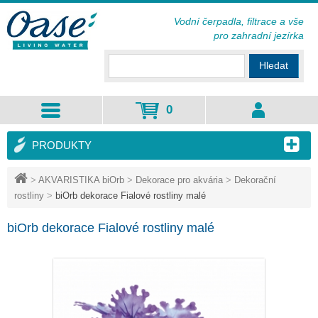
Vodní čerpadla, filtrace a vše
pro zahradní jezírka
Hledat
0
PRODUKTY
>
AKVARISTIKA biOrb
>
Dekorace pro akvária
>
Dekorační
rostliny
>
biOrb dekorace Fialové rostliny malé
biOrb dekorace Fialové rostliny malé