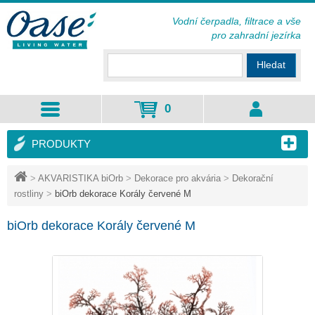
Vodní čerpadla, filtrace a vše
pro zahradní jezírka
Hledat
0
PRODUKTY
>
AKVARISTIKA biOrb
>
Dekorace pro akvária
>
Dekorační
rostliny
>
biOrb dekorace Korály červené M
biOrb dekorace Korály červené M