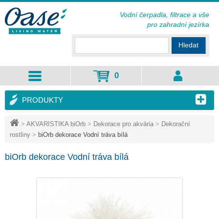
Vodní čerpadla, filtrace a vše
pro zahradní jezírka
Hledat
0
PRODUKTY
>
AKVARISTIKA biOrb
>
Dekorace pro akvária
>
Dekorační
rostliny
>
biOrb dekorace Vodní tráva bílá
biOrb dekorace Vodní tráva bílá