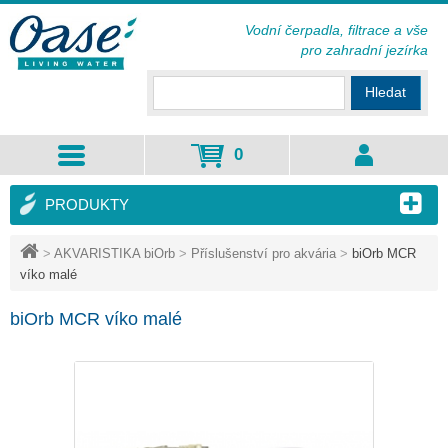
Vodní čerpadla, filtrace a vše
pro zahradní jezírka
Hledat
0
PRODUKTY
>
AKVARISTIKA biOrb
>
Příslušenství pro akvária
>
biOrb MCR
víko malé
biOrb MCR víko malé