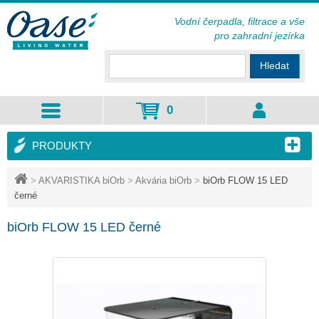
Vodní čerpadla, filtrace a vše
pro zahradní jezírka
Hledat
0
PRODUKTY
>
AKVARISTIKA biOrb
>
Akvária biOrb
>
biOrb FLOW 15 LED
černé
biOrb FLOW 15 LED černé