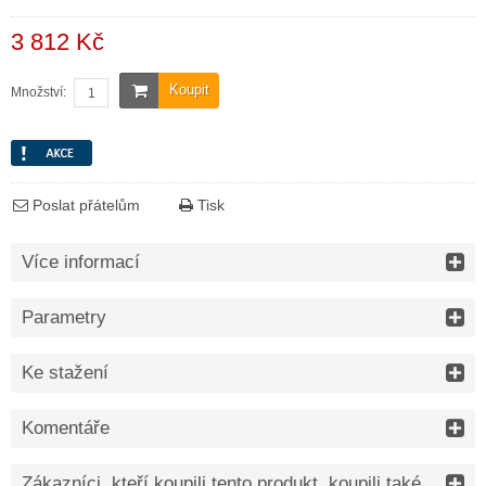
3 812 Kč
Koupit
Množství:
Poslat přátelům
Tisk
Více informací
Parametry
Ke stažení
Komentáře
Zákazníci, kteří koupili tento produkt, koupili také