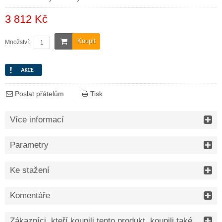
3 812 Kč
Koupit
Množství:
Poslat přátelům
Tisk
Více informací
Parametry
Ke stažení
Komentáře
Zákazníci, kteří koupili tento produkt, koupili také