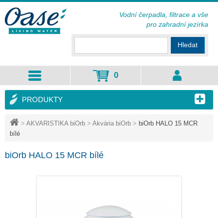
Vodní čerpadla, filtrace a vše
pro zahradní jezírka
Hledat
0
PRODUKTY
>
AKVARISTIKA biOrb
>
Akvária biOrb
>
biOrb HALO 15 MCR
bílé
biOrb HALO 15 MCR bílé