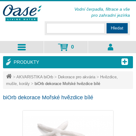
Vodní čerpadla, filtrace a vše
pro zahradní jezírka
Hledat
0
PRODUKTY
>
AKVARISTIKA biOrb
>
Dekorace pro akvária
>
Hvězdice,
mušle, korály
>
biOrb dekorace Mořské hvězdice bílé
biOrb dekorace Mořské hvězdice bílé