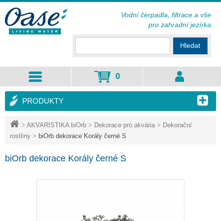
Vodní čerpadla, filtrace a vše
pro zahradní jezírka
Hledat
0
PRODUKTY
>
AKVARISTIKA biOrb
>
Dekorace pro akvária
>
Dekorační
rostliny
>
biOrb dekorace Korály černé S
biOrb dekorace Korály černé S