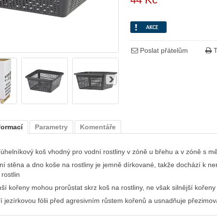
Poslat přátelům
T
formací
Parametry
Komentáře
řúhelníkový koš vhodný pro vodní rostliny v zóně u břehu a v zóně s m
ní stěna a dno koše na rostliny je jemně dírkované, takže dochází k n
 rostlin
ší kořeny mohou prorůstat skrz koš na rostliny, ne však silnější kořeny
ří jezírkovou fólii před agresivním růstem kořenů a usnadňuje přezimo