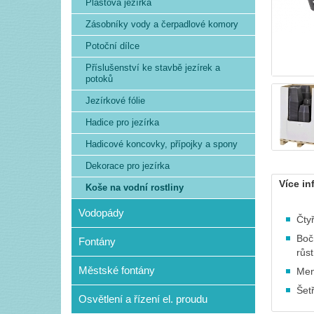
Plastová jezírka
Zásobníky vody a čerpadlové komory
Potoční dílce
Příslušenství ke stavbě jezírek a
potoků
Jezírkové fólie
Hadice pro jezírka
Hadicové koncovky, přípojky a spony
Dekorace pro jezírka
Více in
Koše na vodní rostliny
Vodopády
Čty
Boč
Fontány
růst
Městské fontány
Men
Šet
Osvětlení a řízení el. proudu