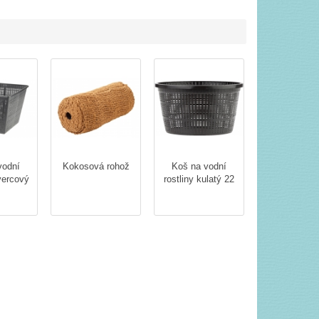
vodní
Kokosová rohož
Koš na vodní
tvercový
rostliny kulatý 22