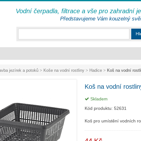
Vodní čerpadla, filtrace a vše pro zahradní j
Představujeme Vám kouzelný svě
Hl
avba jezírek a potoků
>
Koše na vodní rostliny
>
Hadice
>
Koš na vodní rostl
Koš na vodní rostli
Skladem
Kód produktu:
52631
Koš pro umístění vodních ro
44 Kč