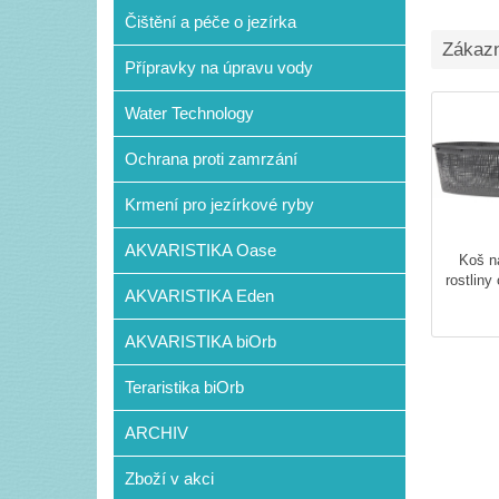
Čištění a péče o jezírka
Zákazní
Přípravky na úpravu vody
Water Technology
Ochrana proti zamrzání
Krmení pro jezírkové ryby
AKVARISTIKA Oase
Koš n
rostliny
AKVARISTIKA Eden
AKVARISTIKA biOrb
Teraristika biOrb
ARCHIV
Zboží v akci