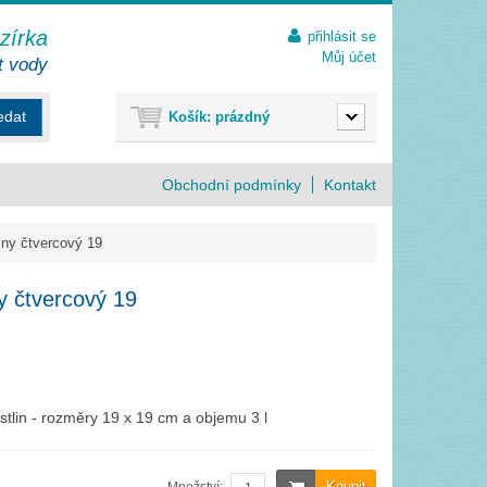
ezírka
přihlásit se
Můj účet
t vody
edat
Košík:
prázdný
Obchodní podmínky
Kontakt
iny čtvercový 19
ny čtvercový 19
stlin - rozměry 19 x 19 cm a objemu 3 l
Koupit