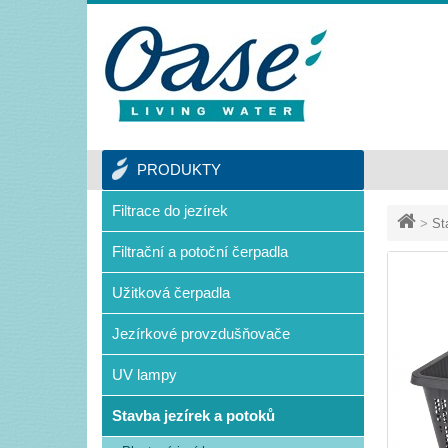
PRODUKTY
Filtrace do jezírek
>
St
Filtrační a potoční čerpadla
Užitková čerpadla
Jezírkové provzdušňovače
UV lampy
Stavba jezírek a potoků