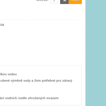
Množství:
isk
ělkou vodou
erušené výměně vody a živin potřebné pro zdravý
vání vodních rostlin ohrožených mrazem