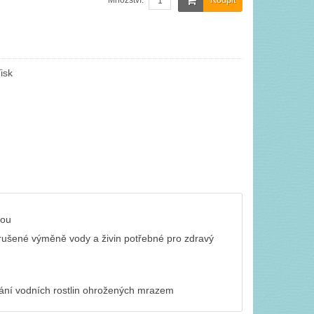
Množství:
isk
dou
erušené výměně vody a živin potřebné pro zdravý
vání vodních rostlin ohrožených mrazem