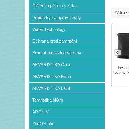
Čištění a péče o jezírka
Zákazní
Přípravky na úpravu vody
Water Technology
Ochrana proti zamrzání
Krmení pro jezírkové ryby
AKVARISTIKA Oase
Textiln
rostliny,
AKVARISTIKA Eden
AKVARISTIKA biOrb
Teraristika biOrb
ARCHIV
Zboží v akci