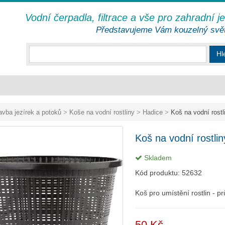
Vodní čerpadla, filtrace a vše pro zahradní j
Představujeme Vám kouzelný svě
Hl
avba jezírek a potoků
>
Koše na vodní rostliny
>
Hadice
>
Koš na vodní rostl
Koš na vodní rostlin
Skladem
Kód produktu:
52632
Koš pro umístění rostlin - p
50 Kč