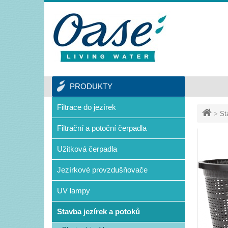
PRODUKTY
Filtrace do jezírek
>
St
Filtrační a potoční čerpadla
Užitková čerpadla
Jezírkové provzdušňovače
UV lampy
Stavba jezírek a potoků