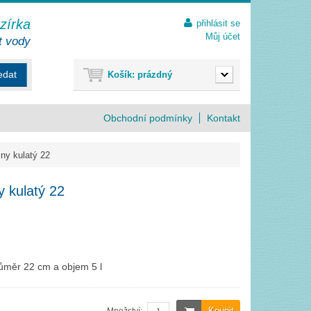
ezírka
přihlásit se
Můj účet
t vody
edat
Košík:
prázdný
Obchodní podmínky
Kontakt
iny kulatý 22
y kulatý 22
růměr 22 cm a objem 5 l
Koupit