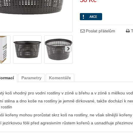
Poslat přátelům
T
formací
Parametry
Komentáře
atý koš vhodný pro vodní rostliny v zóně u břehu a v zóně s mělkou vo
ní stěna a dno koše na rostliny je jemně dírkované, takže dochází k n
 rostlin
ší kořeny mohou prorůstat skrz koš na rostliny, ne však silnější kořeny
ří jezírkovou fólii před agresivním růstem kořenů a usnadňuje přezimo