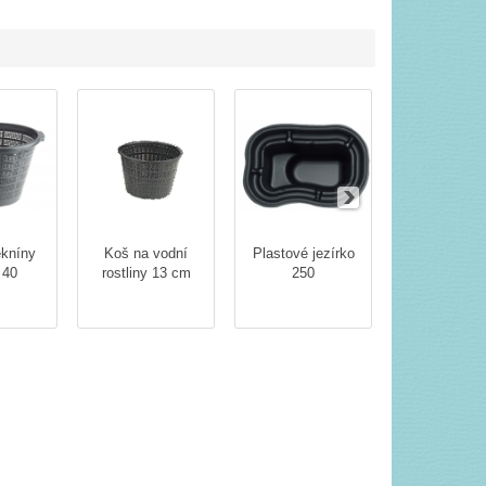
ekníny
Koš na vodní
Plastové jezírko
Rostlinná k
 40
rostliny 13 cm
250