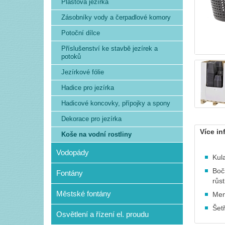
Plastová jezírka
Zásobníky vody a čerpadlové komory
Potoční dílce
Příslušenství ke stavbě jezírek a
potoků
Jezírkové fólie
Hadice pro jezírka
Hadicové koncovky, přípojky a spony
Dekorace pro jezírka
Více in
Koše na vodní rostliny
Vodopády
Kul
Boč
Fontány
růst
Městské fontány
Men
Šet
Osvětlení a řízení el. proudu